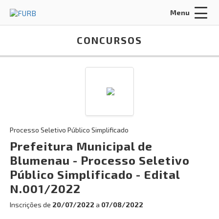
Menu
Acessar Área do Candidato:
CONCURSOS
ENTRAR
Processo Seletivo Público Simplificado
Esqueci a minha senha
Prefeitura Municipal de
Blumenau - Processo Seletivo
INÍCIO
Público Simplificado - Edital
SOBRE NÓS
N.001/2022
Inscrições de
20/07/2022
a
07/08/2022
POLÍTICA DE PRIVACIDADE