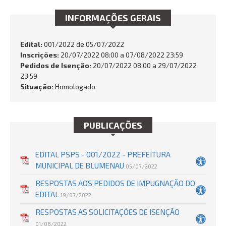
FALE CONOSCO
INFORMAÇÕES GERAIS
Busca:
Edital:
001/2022 de
05/07/2022
Inscrições:
20/07/2022 08:00 a 07/08/2022 23:59
Pedidos de Isenção:
20/07/2022 08:00 a 29/07/2022
23:59
BUSCAR
Situação:
Homologado
PUBLICAÇÕES
EDITAL PSPS - 001/2022 - PREFEITURA
MUNICIPAL DE BLUMENAU
05/07/2022
RESPOSTAS AOS PEDIDOS DE IMPUGNAÇÃO DO
EDITAL
19/07/2022
RESPOSTAS AS SOLICITAÇÕES DE ISENÇÃO
01/08/2022