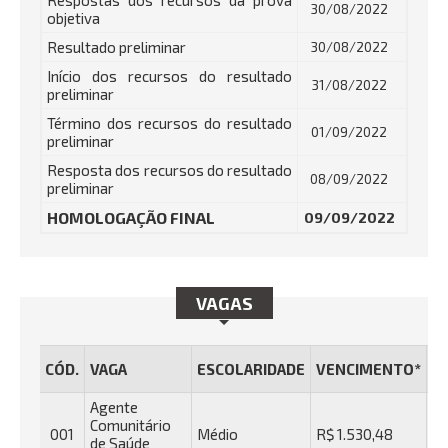
Respostas dos recursos da prova
30/08/2022
objetiva
Resultado preliminar
30/08/2022
Início dos recursos do resultado
31/08/2022
preliminar
Término dos recursos do resultado
01/09/2022
preliminar
Resposta dos recursos do resultado
08/09/2022
preliminar
HOMOLOGAÇÃO FINAL
09/09/2022
VAGAS
T
CÓD.
VAGA
ESCOLARIDADE
VENCIMENTO*
I
Agente
Comunitário
001
Médio
R$ 1.530,48
R$
de Saúde