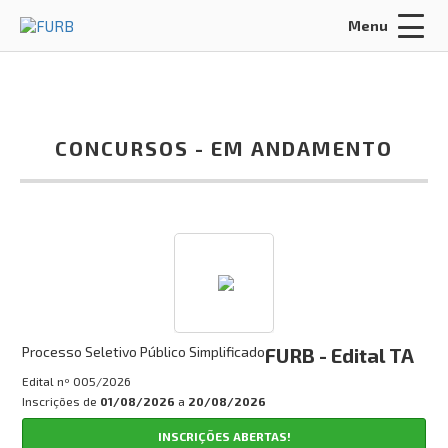
Menu
Acessar Área do Candidato:
CONCURSOS -
EM ANDAMENTO
ENTRAR
Esqueci a minha senha
INÍCIO
SOBRE NÓS
Processo Seletivo Público Simplificado
FURB - Edital TA
POLÍTICA DE PRIVACIDADE
Edital nº
005/2026
Inscrições de
01/08/2026
a
20/08/2026
FALE CONOSCO
INSCRIÇÕES ABERTAS!