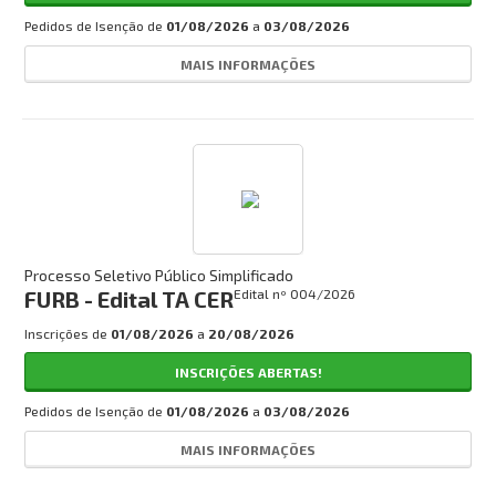
Concursos:
Pedidos de Isenção de
01/08/2026
a
03/08/2026
INSCRIÇÕES ABERTAS
MAIS INFORMAÇÕES
EM ANDAMENTO
HOMOLOGADO
EM BREVE
CANCELADO
Processo Seletivo Público Simplificado
CONCURSO DOCENTE
FURB - Edital TA CER
Edital nº
004/2026
Busca:
Inscrições de
01/08/2026
a
20/08/2026
INSCRIÇÕES ABERTAS!
Pedidos de Isenção de
01/08/2026
a
03/08/2026
BUSCAR
MAIS INFORMAÇÕES