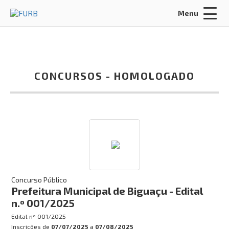
Menu
Acessar Área do Candidato:
CONCURSOS -
HOMOLOGADO
ENTRAR
Esqueci a minha senha
INÍCIO
SOBRE NÓS
Concurso Público
Prefeitura Municipal de Biguaçu - Edital
POLÍTICA DE PRIVACIDADE
n.º 001/2025
FALE CONOSCO
Edital nº
001/2025
Inscrições de
07/07/2025
a
07/08/2025