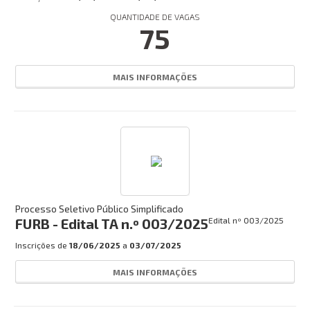
Concursos:
QUANTIDADE DE VAGAS
75
INSCRIÇÕES ABERTAS
EM ANDAMENTO
MAIS INFORMAÇÕES
HOMOLOGADO
EM BREVE
CANCELADO
CONCURSO DOCENTE
Busca:
Processo Seletivo Público Simplificado
FURB - Edital TA n.º 003/2025
Edital nº
003/2025
Inscrições de
18/06/2025
a
03/07/2025
BUSCAR
MAIS INFORMAÇÕES