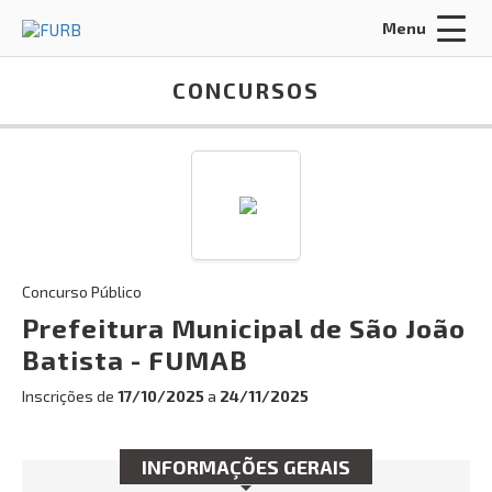
Menu
Acessar Área do Candidato:
CONCURSOS
ENTRAR
Concurso Público
Esqueci a minha senha
Prefeitura Municipal de São João
Batista - FUMAB
INÍCIO
Inscrições de
17/10/2025
a
24/11/2025
SOBRE NÓS
POLÍTICA DE PRIVACIDADE
INFORMAÇÕES GERAIS