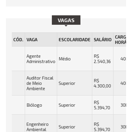
VAGAS
CARGA
CÓD.
VAGA
ESCOLARIDADE
SALÁRIO
HORÁRI
Agente
R$
Médio
40h
Administrativo
2.540,36
Auditor Fiscal
R$
de Meio
Superior
40h
4.300,00
Ambiente
R$
Biólogo
Superior
30h
5.394,70
Engenheiro
R$
Superior
30h
Ambiental
5.394,70