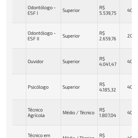
Odontólogo -
R$
Superior
40h
ESF I
5.539,75
Odontólogo -
R$
Superior
20h
ESF II
2.659,76
R$
Ouvidor
Superior
40h
4.041,47
R$
Psicólogo
Superior
40h
4.185,32
Técnico
R$
Médio / Técnico
40h
Agrícola
1.807,04
Técnico em
R$