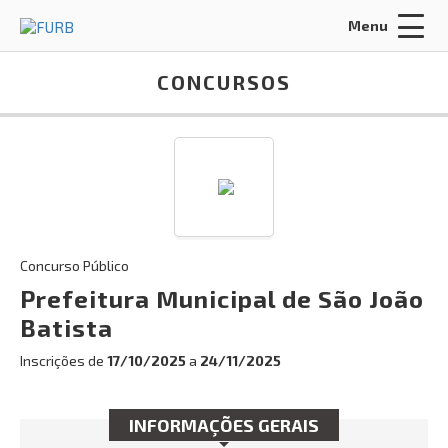
Menu
Acessar Área do Candidato:
CONCURSOS
ENTRAR
Concurso Público
Esqueci a minha senha
Prefeitura Municipal de São João
Batista
INÍCIO
Inscrições de
17/10/2025
a
24/11/2025
SOBRE NÓS
POLÍTICA DE PRIVACIDADE
INFORMAÇÕES GERAIS