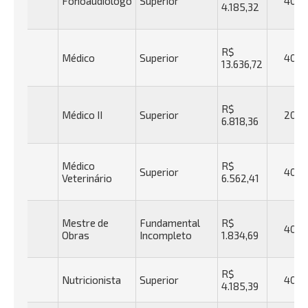
Fonoaudiólogo
Superior
40h
4.185,32
R$
Médico
Superior
40h
13.636,72
R$
Médico II
Superior
20h
6.818,36
Médico
R$
Superior
40h
Veterinário
6.562,41
Mestre de
Fundamental
R$
40h
Obras
Incompleto
1.834,69
R$
Nutricionista
Superior
40h
4.185,39