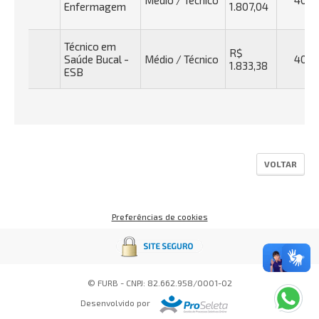
Médio / Técnico
40h
Enfermagem
1.807,04
Técnico em
R$
Saúde Bucal -
Médio / Técnico
40h
1.833,38
ESB
VOLTAR
Preferências de cookies
© FURB - CNPJ: 82.662.958/0001-02
Desenvolvido por