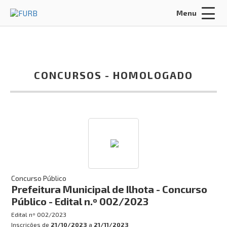
Menu
Acessar Área do Candidato:
CONCURSOS -
HOMOLOGADO
ENTRAR
Esqueci a minha senha
INÍCIO
SOBRE NÓS
Concurso Público
Prefeitura Municipal de Ilhota - Concurso
POLÍTICA DE PRIVACIDADE
Público - Edital n.º 002/2023
FALE CONOSCO
Edital nº
002/2023
Inscrições de
21/10/2023
a
21/11/2023